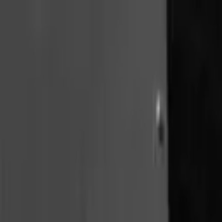
İçeriğe Geç
6 Ağustos 2026
6 Ağustos 2026
Perşembe
34
°C
"Millete efendilik yoktur; hizmet vardır. Bu millete hizmet eden onun e
Başkan V.
Kurumsal
Projeler
İhaleler
Gündem
Eşme
İletişim