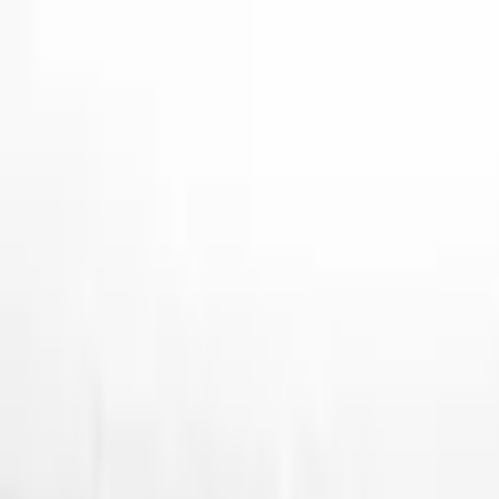
İçeriğe Geç
9 Ağustos 2026
9 Ağustos 2026
Pazar
20
°C
"Millete efendilik yoktur; hizmet vardır. Bu millete hizmet eden onun e
Başkan V.
Kurumsal
Projeler
İhaleler
Gündem
Eşme
İletişim